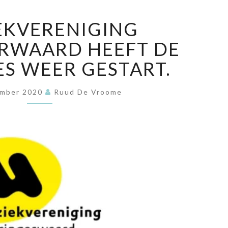
MUZIEKVERENIGING
EKVERENIGING
WIERINGERWAARD
HEEFT
RWAARD HEEFT DE
DE
ES WEER GESTART.
REPETITIES
WEER
GESTART.
ember 2020
Ruud De Vroome