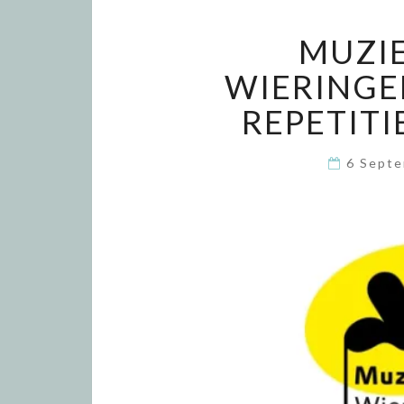
MUZI
WIERINGE
REPETITI
6 Sept