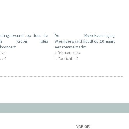
ieringerwaard op tour de
De Muziekvereniging
lands Kroon plus
Wieringerwaard houdt op 10 maart
ckconcert
een rommelmarkt.
2023
1 februari 2024
tuur"
In "berichten"
VORIGE