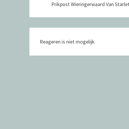
n
n
Prikpost Wieringerwaard Van Starle
berichten
d
d
)
)
Reageren is niet mogelijk.