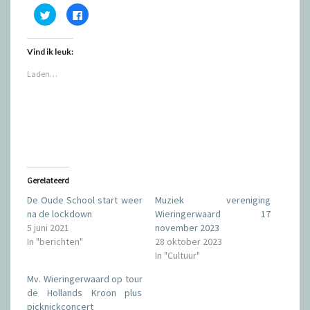
K
K
l
l
i
i
k
k
o
o
Vind ik leuk:
m
m
t
t
e
e
Laden…
d
d
e
e
l
l
e
e
n
n
m
o
e
p
t
F
T
a
w
c
i
e
t
b
t
o
Gerelateerd
e
o
r
k
De Oude School start weer
Muziek vereniging
(
(
W
W
na de lockdown
Wieringerwaard 17
o
o
5 juni 2021
november 2023
r
r
d
d
In "berichten"
28 oktober 2023
t
t
i
i
In "Cultuur"
n
n
e
e
e
e
Mv. Wieringerwaard op tour
n
n
de Hollands Kroon plus
n
n
i
i
picknickconcert