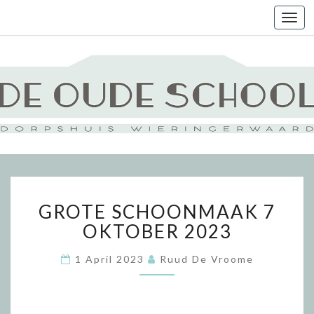
Togg
navi
GROTE
GROTE SCHOONMAAK 7
SCHOONMAAK
7
OKTOBER 2023
OKTOBER
2023
1 April 2023
Ruud De Vroome