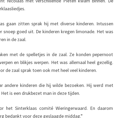
nt Nicolaas met verschillende Pieten kwam binnen. De
rklaasliedjes.
as gaan zitten sprak hij met diverse kinderen. Intussen
r snoep goed uit. De kinderen kregen limonade. Het was
en in de zaal.
ken met de spelletjes in de zaal. Ze konden pepernoot
werpen en blikjes werpen. Het was allemaal heel gezellig.
or de zaal sprak toen ook met heel veel kinderen.
ar andere kinderen die hij wilde bezoeken. Hij werd met
. Het is een drukbezet man in deze tijden.
or het Sinterklaas comité Wieringerwaard. En daarom
erg bedankt voor deze geslaagde middag.”