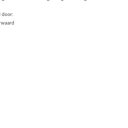
d door:
erwaard