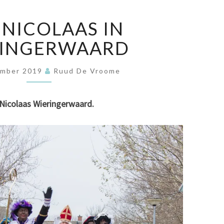
SINT
 NICOLAAS IN
NICOLAAS
IN
RINGERWAARD
WIERINGERWAARD
ember 2019
Ruud De Vroome
Nicolaas Wieringerwaard.