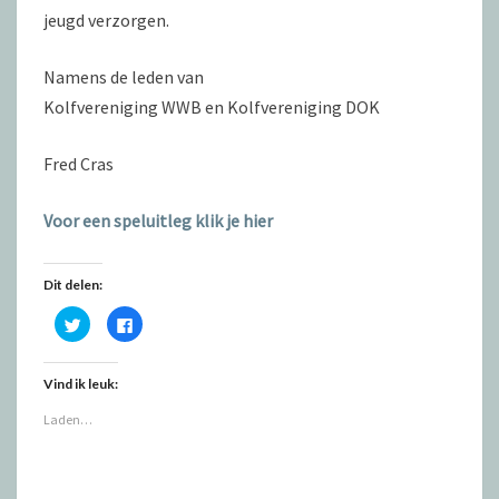
jeugd verzorgen.
Namens de leden van
Kolfvereniging WWB en Kolfvereniging DOK
Fred Cras
Voor een speluitleg klik je hier
Dit delen:
K
K
l
l
i
i
k
k
o
o
Vind ik leuk:
m
m
t
t
e
e
Laden…
d
d
e
e
l
l
e
e
n
n
m
o