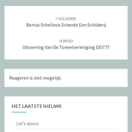
n
n
d
d
Navigatie
)
)
door
VOLGENDE
berichten
Bertus Schellevis Schenkt Een Schilderij
VORIGE
Uitvoering Van De Toneelvereniging DEV’77
Reageren is niet mogelijk.
HET LAATSTE NIEUWS
Let’s dance