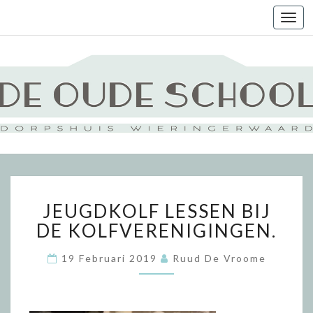
Togg
navi
JEUGDKOLF
JEUGDKOLF LESSEN BIJ
LESSEN
BIJ
DE KOLFVERENIGINGEN.
DE
KOLFVERENIGINGEN.
19 Februari 2019
Ruud De Vroome