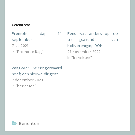
e
p
t
F
T
a
w
c
i
e
t
b
t
o
Gerelateerd
e
o
r
k
Promotie dag 11
Eens wat anders op de
(
(
W
W
september
trainingsavond van
o
o
7 juli 2021
kolfvereniging DOK
r
r
d
d
In "Promotie Dag"
28 november 2022
t
t
i
i
In "berichten"
n
n
e
e
e
e
Zangkoor Wieringerwaard
n
n
heeft een nieuwe dirigent.
n
n
i
i
7 december 2023
e
e
u
u
In "berichten"
w
w
v
v
e
e
n
n
s
s
t
t
e
e
r
r
g
g
e
e
Berichten
o
o
p
p
e
e