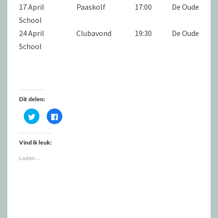
17 April Paaskolf 17:00 De Oude
School
24 April Clubavond 19:30 De Oude
School
Dit delen:
K
K
l
l
i
i
k
k
o
o
Vind ik leuk:
m
m
t
t
e
e
Laden…
d
d
e
e
l
l
e
e
n
n
m
o
e
p
t
F
T
a
w
c