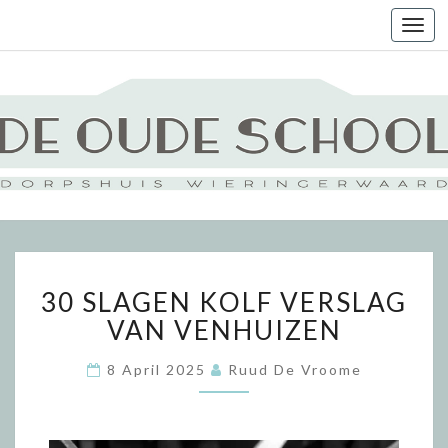
Togg
navi
30
30 SLAGEN KOLF VERSLAG
SLAGEN
KOLF
VAN VENHUIZEN
VERSLAG
VAN
8 April 2025
Ruud De Vroome
VENHUIZEN