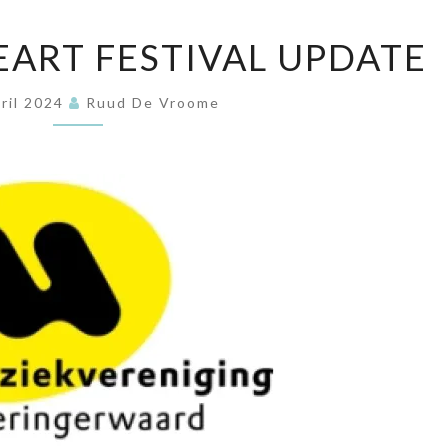
SIENSBACH
ART FESTIVAL UPDATE
WEART
FESTIVAL
UPDATE
ril 2024
Ruud De Vroome