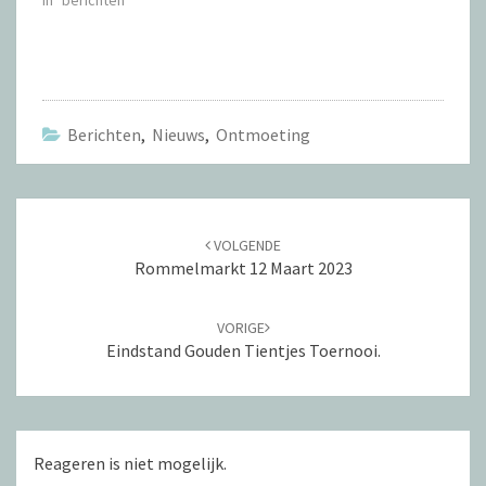
In "berichten"
e
e
u
u
w
w
v
v
e
e
n
n
s
s
t
t
e
e
r
r
Berichten
,
Nieuws
,
Ontmoeting
g
g
e
e
o
o
p
p
e
e
n
n
Navigatie
d
d
)
)
door
VOLGENDE
berichten
Rommelmarkt 12 Maart 2023
VORIGE
Eindstand Gouden Tientjes Toernooi.
Reageren is niet mogelijk.