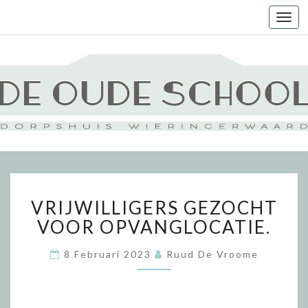
Togg
navi
VRIJWILLIGERS
VRIJWILLIGERS GEZOCHT
GEZOCHT
VOOR
VOOR OPVANGLOCATIE.
OPVANGLOCATIE.
8 Februari 2023
Ruud De Vroome