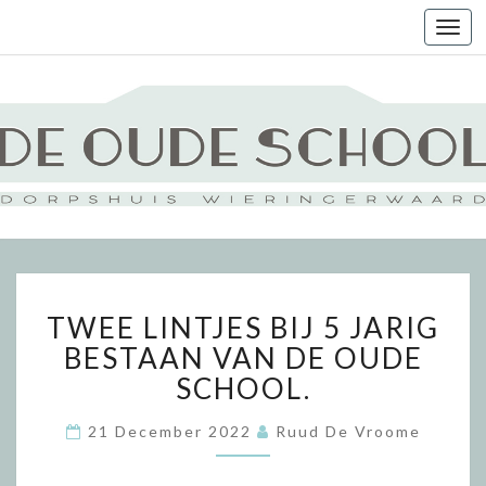
Togg
navi
TWEE
TWEE LINTJES BIJ 5 JARIG
LINTJES
BIJ
BESTAAN VAN DE OUDE
5
SCHOOL.
JARIG
BESTAAN
21 December 2022
Ruud De Vroome
VAN
DE