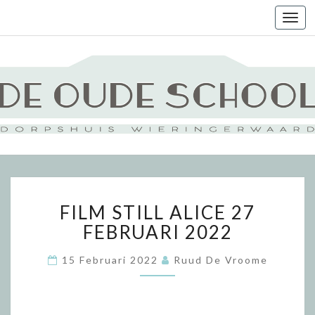
Togg
navi
FILM
FILM STILL ALICE 27
STILL
ALICE
FEBRUARI 2022
27
FEBRUARI
15 Februari 2022
Ruud De Vroome
2022