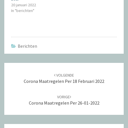
n
n
20 januari 2022
n
n
i
i
In "berichten"
e
e
u
u
w
w
v
v
e
e
n
n
s
s
t
t
e
e
r
r
Berichten
g
g
e
e
o
o
p
p
e
e
n
n
Navigatie
d
d
)
)
door
VOLGENDE
berichten
Corona Maatregelen Per 18 Februari 2022
VORIGE
Corona Maatregelen Per 26-01-2022