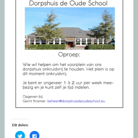
Dit delen:
K
K