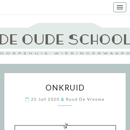
Togg
navi
ONKRUID
ONKRUID
25 Juli 2020
Ruud De Vroome