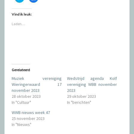
l
l
i
i
k
k
o
o
Vind ik leuk:
m
m
t
t
e
e
Laden…
d
d
e
e
l
l
e
e
n
n
m
o
e
p
t
F
T
a
w
c
i
e
t
b
t
o
Gerelateerd
e
o
r
k
Muziek vereniging
Wedstrijd agenda Kolf
(
(
W
W
Wieringerwaard 17
vereniging WBB november
o
o
november 2023
2023
r
r
d
d
28 oktober 2023
29 oktober 2023
t
t
i
i
In "Cultuur"
In "berichten"
n
n
e
e
e
e
WWB nieuws week 47
n
n
25 november 2023
n
n
i
i
In "Nieuws"
e
e
u
u
w
w